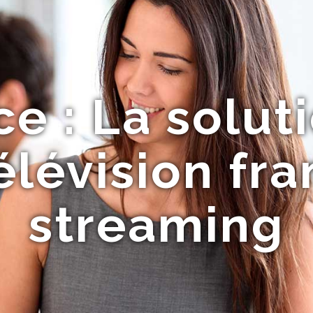
e : La solut
élévision fr
streaming