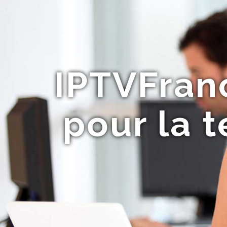
IPTVFranc
pour la t