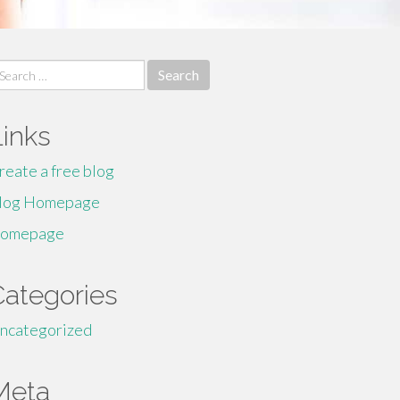
earch
r:
Links
reate a free blog
log Homepage
omepage
Categories
ncategorized
Meta