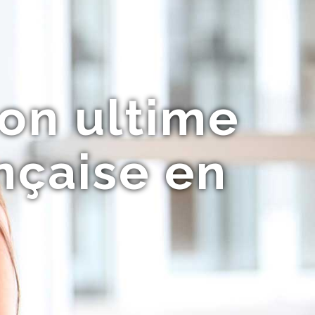
ion ultime
ançaise en