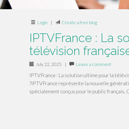
Login
|
Create a free blog
IPTVFrance : La so
télévision françai
July 22, 2025
|
Leave a comment
IPTVFrance : La solution ultime pour la télé
?IPTVFrance représente la nouvelle génératio
spécialement conçus pour le public français.