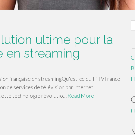
S
fo
lution ultime pour la
se en streaming
C
B
vision française en streamingQu'est-ce qu'IPTVFrance
H
n de services de télévision par Internet
 Cette technologie révolutio…
Read More
U